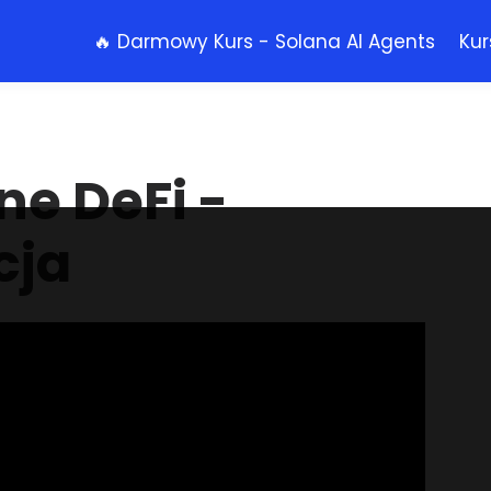
🔥 Darmowy Kurs - Solana AI Agents
Kur
e DeFi -
cja