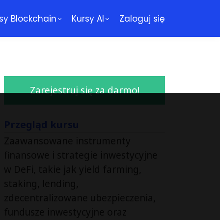
sy Blockchain
Kursy AI
Zaloguj się
Zarejestruj się za darmo!
Przegląd kursu
Zaawansowane instrumenty
finansowe i strategie inwestycyjne
w DeFi, takie jak yield farming,
staking, lending,
zdecentralizowane ubezpieczenia,
fundusze inwestycyjne oraz