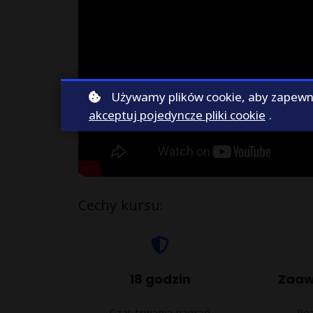
Używamy plików cookie, aby zapewnić
akceptuj pojedyncze pliki cookie
.
Cechy kursu:
18 godzin
Zaa
Czas trwania nagrań
Po