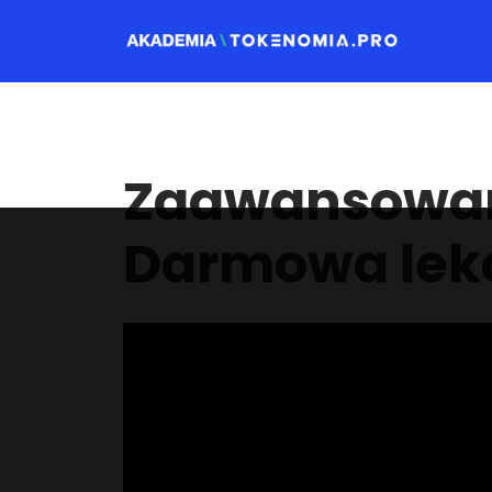
Zaawansowan
Darmowa lek