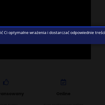
 Ci optymalne wrażenia i dostarczać odpowiednie treści
wansowany
Online
ziom Kursu
Kurs realizowany online