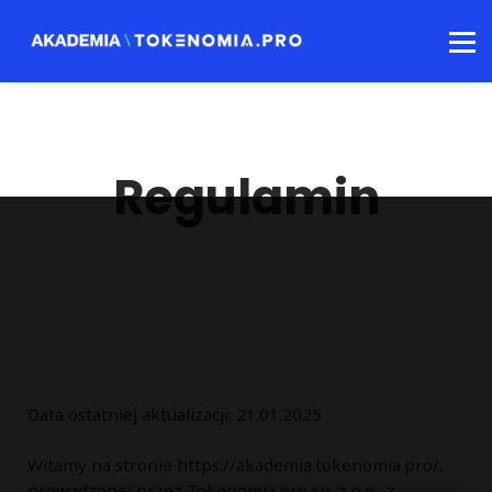
Kursy Blockchain
Kursy AI
Zaloguj się
Regulamin
Data ostatniej aktualizacji: 21.01.2025
Witamy na stronie https://akademia.tokenomia.pro/,
prowadzonej przez Tokenomia.pro sp. z o.o., z