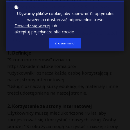
siedzibą przy ul. Cytrynowej 5, 62-069 Dąbrowa,
Polska ("my", "nasz", "nasze"). Korzystając z naszej
Używamy plików cookie, aby zapewnić Ci optymalne
strony internetowej i usług, akceptujesz poniższy
wrażenia i dostarczać odpowiednie treści.
Dowiedz się więcej
lub
regulamin. Jeśli nie zgadzasz się z jego
akceptuj pojedyncze pliki cookie
.
postanowieniami, prosimy o niekorzystanie z naszej
strony.
Zrozumiano!
1. Definicje
"Strona internetowa" oznacza
https://akademia.tokenomia.pro/.
"Użytkownik" oznacza każdą osobę korzystającą z
naszej strony internetowej.
"Usługi" oznaczają kursy edukacyjne, materiały i inne
treści udostępniane na naszej stronie.
2. Korzystanie ze strony internetowej
Użytkownicy muszą mieć ukończone 18 lat, aby
zarejestrować się i korzystać z naszych usług. Osoby
poniżej 18 roku życia mogą korzystać z naszej strony